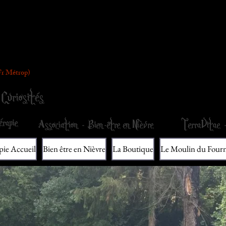
de La Pierre Poilue
(Fr Métrop)
au Moulin du F
Curiosités
rapie
Association - Bien-être en Nièvre
TerraVitae -
pie Accueil
Bien être en Nièvre
La Boutique
Le Moulin du Four