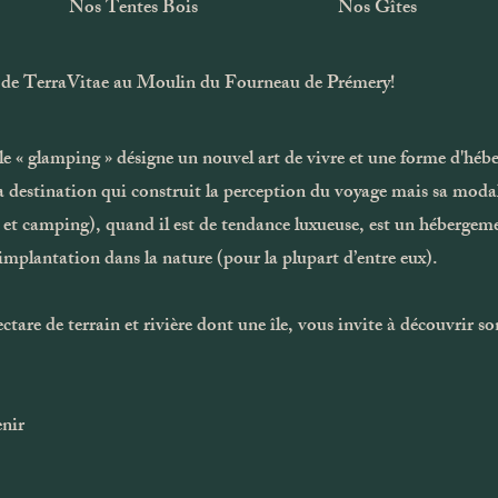
Nos Tentes Bois
Nos Gîtes
 de TerraVitae au Moulin du Fourneau de Prémery!
e « glamping » désigne un nouvel art de vivre et une forme d'héb
a destination qui construit la perception du voyage mais sa modali
t camping), quand il est de tendance luxueuse, est un hébergement
implantation dans la nature (pour la plupart d’entre eux).
are de terrain et rivière dont une île, vous invite à découvrir 
enir