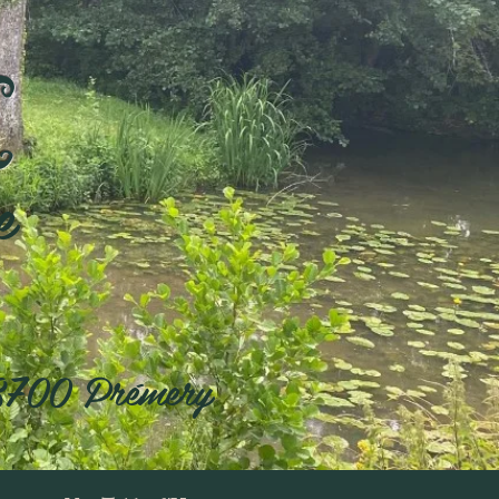
eé
e
8700 Prémery