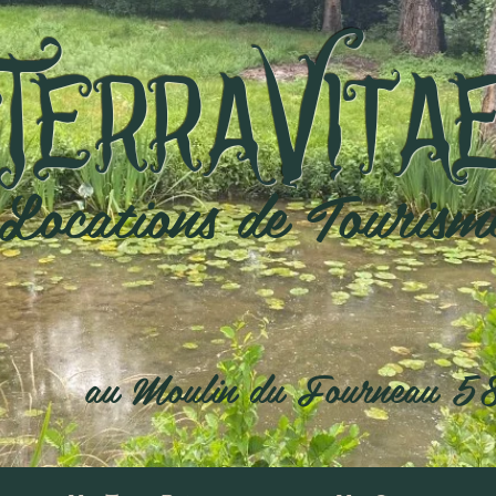
TerraVita
Locations de Tourism
au Moulin du Fourneau 5