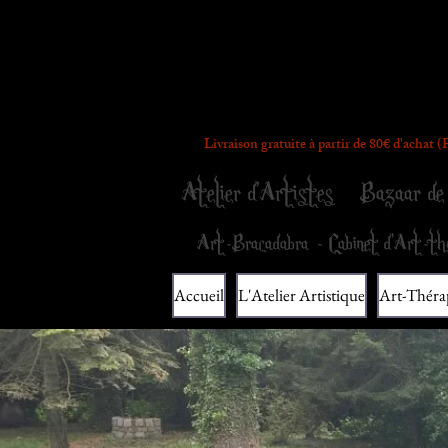
L'Entropium 
Livraison gratuite à partir de 80€ d'achat 
Atelier d'Artistes
Bazaar de 
Art-Bracadabra - Cabinet d'Art-thé
Accueil
L'Atelier Artistique
Art-Théra