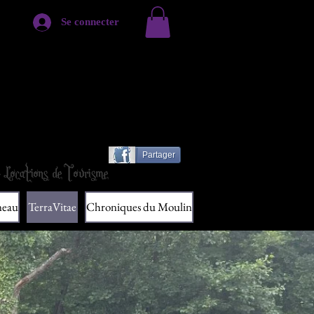
Se connecter
ourneau
Partager
 Locations de Tourisme
neau
TerraVitae
Chroniques du Moulin