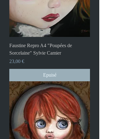
Faustine Repro A4 "Poupées de
Sorcelaine" Sylvie Camier
Prix
23,00 €
Epuisé