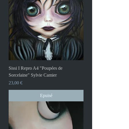
Sissi I Repro A4 "Poupées de
Sorcelaine" Sylvie Camier
Prix
23,00 €
Epuisé