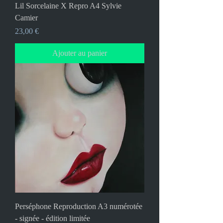
Lil Sorcelaine X Repro A4 Sylvie
Camier
Prix
23,00 €
Ajouter au panier
Perséphone Reproduction A3 numérotée
- signée - édition limitée