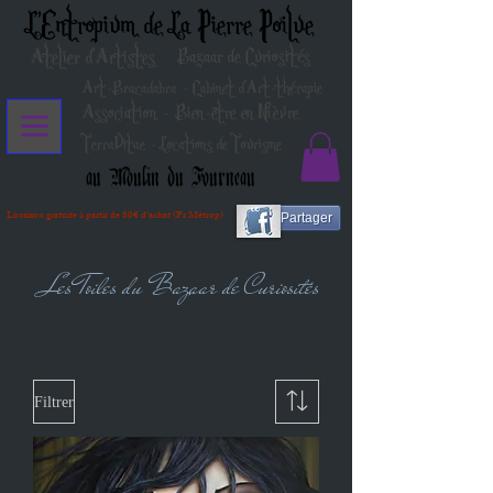
L'Entropium de La Pierre Poilue
Atelier d'Artistes
Bazaar de Curiosités
Art-Bracadabra - Cabinet d'Art-thérapie
Association - Bien-être en Nièvre
TerraVitae - Locations de Tourisme
au Moulin du Fourneau
Livraison gratuite à partir de 80€ d'achat (Fr Métrop)
Partager
Les Toiles du Bazaar de Curiosités
Filtrer