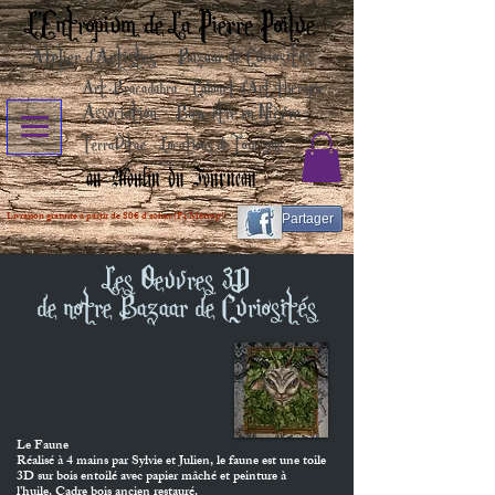
L'Entropium de La Pierre Poilue
Atelier d'Artistes
Bazaar de Curiosités
Art-Bracadabra - Cabinet d'Art-thérapie
Association - Bien-être en Nièvre
TerraVitae - Locations de Tourisme
au Moulin du Fourneau
Livraison gratuite à partir de 80€ d'achat (Fr Métrop)
Partager
Les Oeuvres 3D
de notre Bazaar de Curiosités
Le Faune
Réalisé à 4 mains par Sylvie et Julien, l
e faune est une toile
3D sur bois entoilé avec papier mâché et peinture à
l'huile.
Cadre bois ancien restauré.