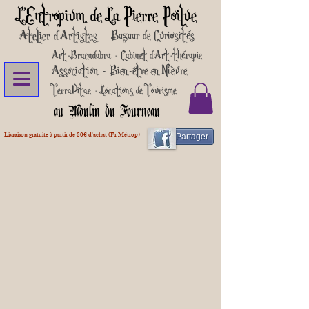
L'Entropium de La Pierre Poilue
Atelier d'Artistes
Bazaar de Curiosités
Art-Bracadabra - Cabinet d'Art-thérapie
Association - Bien-être en Nièvre
TerraVitae - Locations de Tourisme
au Moulin du Fourneau
Livraison gratuite à partir de 80€ d'achat (Fr Métrop)
Partager