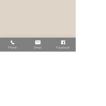
Phone
Email
Facebook
© EPP © S Camier © J Maudrait
Politique de Confidentialité
Contactez nous
Charte de bonne conduite
Mentions Légales
CGU CGV eboutique
Expéditions et retours
CGU CGV Ateliers Créatifs
FAQ
CGU CGV Ateliers Art-Thérapie