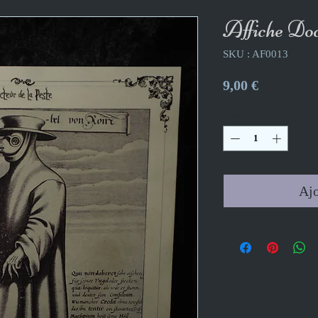
Affiche Doc
SKU : AF0013
Prix
9,00 €
Quantité
*
Ajo