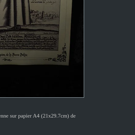
enne sur papier A4 (21x29.7cm) de