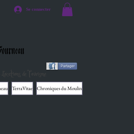
Se connecter
ourneau
Partager
 Locations de Tourisme
neau
TerraVitae
Chroniques du Moulin