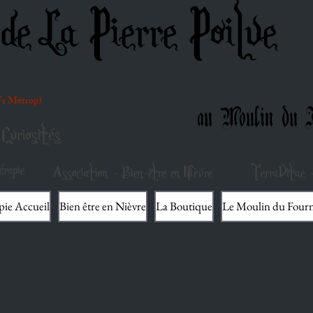
de La Pierre Poilue
(Fr Métrop)
au Moulin du F
Curiosités
rapie
Association - Bien-être en Nièvre
TerraVitae -
pie Accueil
Bien être en Nièvre
La Boutique
Le Moulin du Four