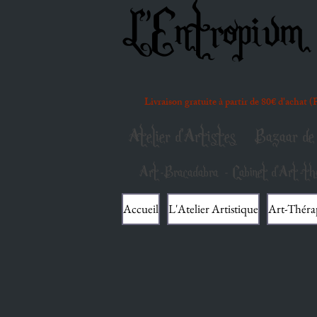
L'Entropium 
Livraison gratuite à partir de 80€ d'achat 
Atelier d'Artistes
Bazaar de 
Art-Bracadabra - Cabinet d'Art-thé
Accueil
L'Atelier Artistique
Art-Théra