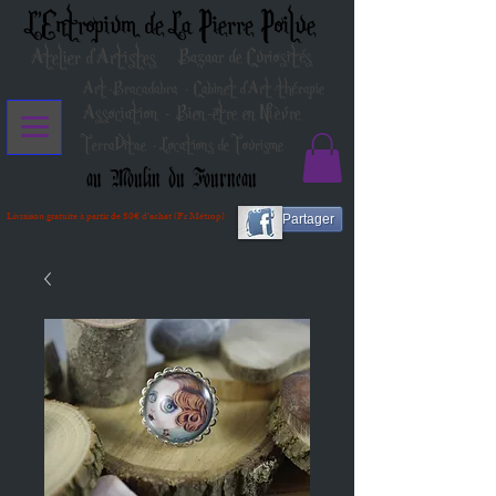
L'Entropium de La Pierre Poilue
Atelier d'Artistes
Bazaar de Curiosités
Art-Bracadabra - Cabinet d'Art-thérapie
Association - Bien-être en Nièvre
TerraVitae - Locations de Tourisme
au Moulin du Fourneau
Livraison gratuite à partir de 80€ d'achat (Fr Métrop)
Partager