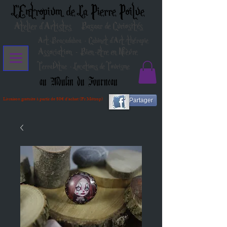
L'Entropium de La Pierre Poilue
Atelier d'Artistes
Bazaar de Curiosités
Art-Bracadabra - Cabinet d'Art-thérapie
Association - Bien-être en Nièvre
TerraVitae - Locations de Tourisme
au Moulin du Fourneau
Livraison gratuite à partir de 80€ d'achat (Fr Métrop)
Partager