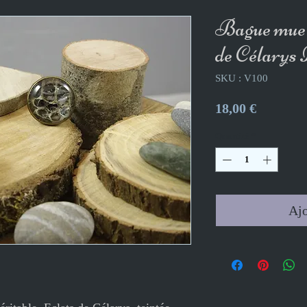
Bague mue d
de Célarys 
SKU : V100
Prix
18,00 €
Quantité
*
Ajo