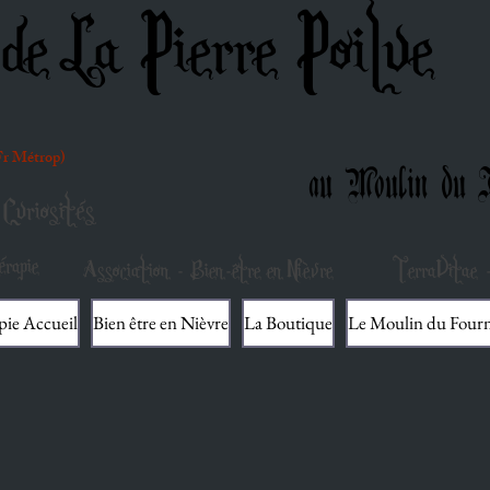
de La Pierre Poilue
(Fr Métrop)
au Moulin du F
Curiosités
rapie
Association - Bien-être en Nièvre
TerraVitae -
pie Accueil
Bien être en Nièvre
La Boutique
Le Moulin du Four