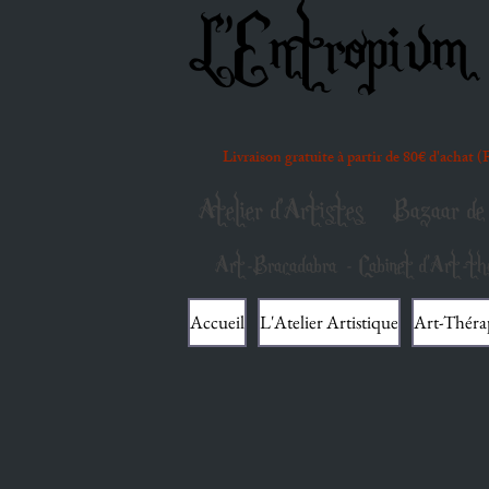
L'Entropium 
Livraison gratuite à partir de 80€ d'achat 
Atelier d'Artistes
Bazaar de 
Art-Bracadabra - Cabinet d'Art-thé
Accueil
L'Atelier Artistique
Art-Théra