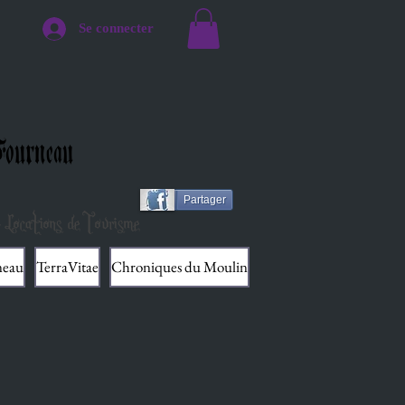
Se connecter
ourneau
Partager
 Locations de Tourisme
neau
TerraVitae
Chroniques du Moulin