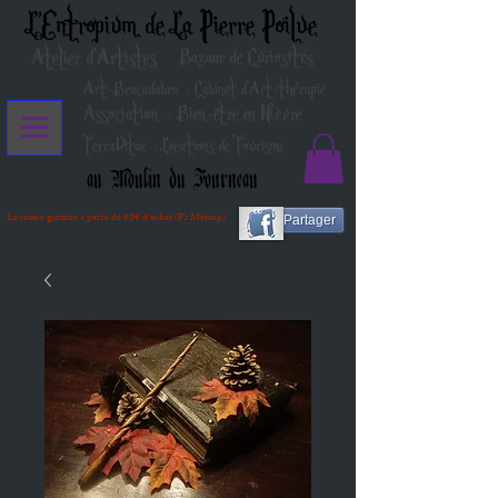
L'Entropium de La Pierre Poilue
Atelier d'Artistes
Bazaar de Curiosités
Art-Bracadabra - Cabinet d'Art-thérapie
Association - Bien-être en Nièvre
TerraVitae - Locations de Tourisme
au Moulin du Fourneau
Livraison gratuite à partir de 80€ d'achat (Fr Métrop)
Partager