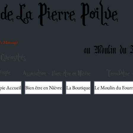
de La Pierre Poilue
(Fr Métrop)
au Moulin du F
Curiosités
rapie
Association - Bien-être en Nièvre
TerraVitae -
pie Accueil
Bien être en Nièvre
La Boutique
Le Moulin du Four