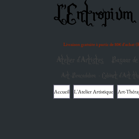
L'Entropium 
Livraison gratuite à partir de 80€ d'achat 
Atelier d'Artistes
Bazaar de 
Art-Bracadabra - Cabinet d'Art-thé
Accueil
L'Atelier Artistique
Art-Théra