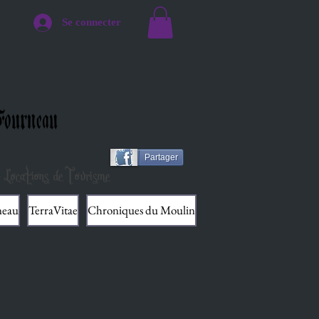
Se connecter
ourneau
Partager
 Locations de Tourisme
neau
TerraVitae
Chroniques du Moulin