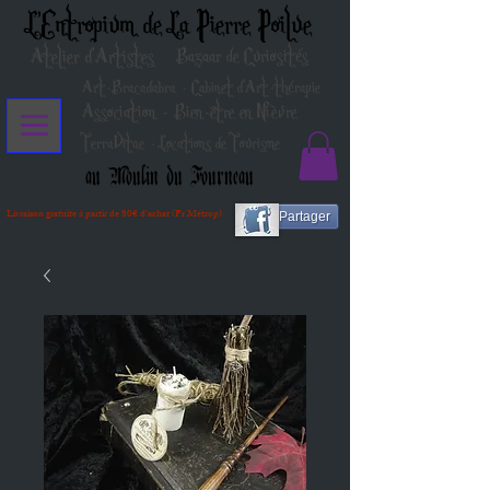
L'Entropium de La Pierre Poilue
Atelier d'Artistes
Bazaar de Curiosités
Art-Bracadabra - Cabinet d'Art-thérapie
Association - Bien-être en Nièvre
TerraVitae - Locations de Tourisme
au Moulin du Fourneau
Livraison gratuite à partir de 80€ d'achat (Fr Métrop)
Partager