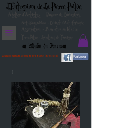
L'Entropium de La Pierre Poilue
Atelier d'Artistes
Bazaar de Curiosités
Art-Bracadabra - Cabinet d'Art-thérapie
Association - Bien-être en Nièvre
TerraVitae - Locations de Tourisme
au Moulin du Fourneau
Livraison gratuite à partir de 80€ d'achat (Fr Métrop)
Partager