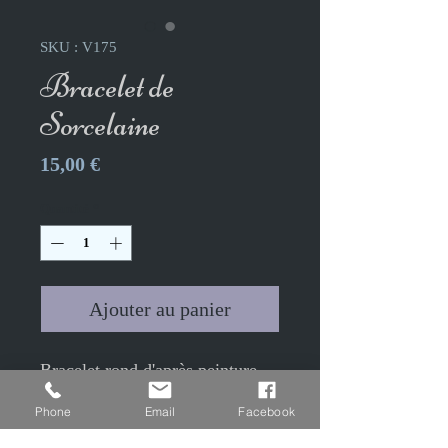
SKU : V175
Bracelet de
Sorcelaine
Prix
15,00 €
Quantité
*
Ajouter au panier
Bracelet rond d'après peinture
huile: Poupée de Sorcelaine
Phone
Email
Facebook
"Faustine" de Sylvie Camier.