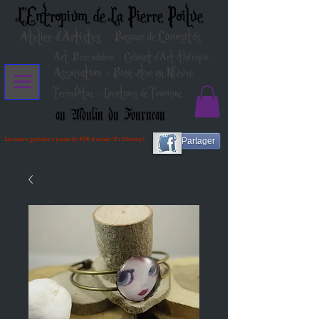
L'Entropium de La Pierre Poilue
Atelier d'Artistes
Bazaar de Curiosités
Art-Bracadabra - Cabinet d'Art-thérapie
Association - Bien-être en Nièvre
TerraVitae - Locations de Tourisme
au Moulin du Fourneau
Livraison gratuite à partir de 80€ d'achat (Fr Métrop)
Partager