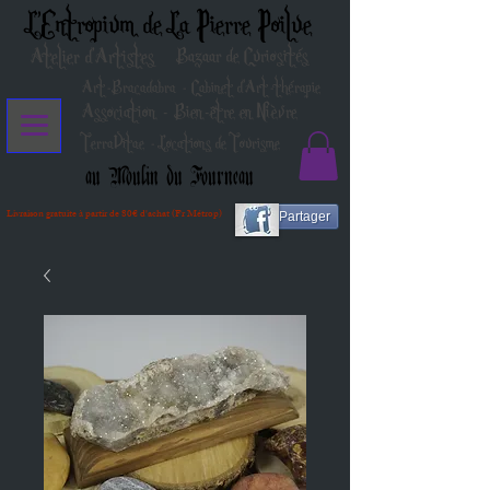
L'Entropium de La Pierre Poilue
Atelier d'Artistes
Bazaar de Curiosités
Art-Bracadabra - Cabinet d'Art-thérapie
Association - Bien-être en Nièvre
TerraVitae - Locations de Tourisme
au Moulin du Fourneau
Livraison gratuite à partir de 80€ d'achat (Fr Métrop)
Partager