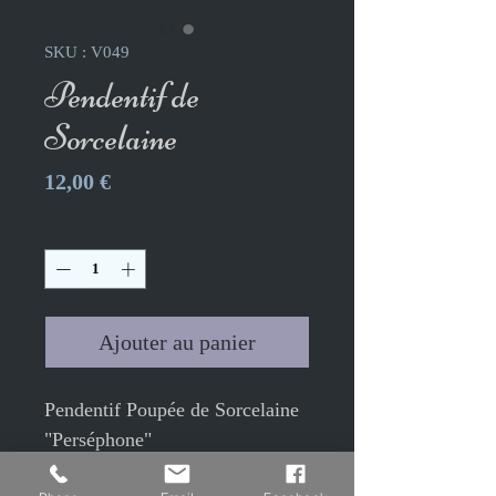
SKU : V049
Pendentif de
Sorcelaine
Prix
12,00 €
Quantité
*
Ajouter au panier
Pendentif Poupée de Sorcelaine
"Perséphone"
Couleur bronze antique de