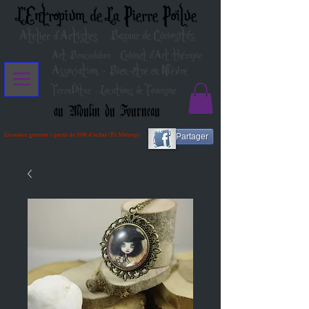
L'Entropium de La Pierre Poilue
Atelier d'Artistes
Bazaar de Curiosités
Art-Bracadabra - Cabinet d'Art-thérapie
Association - Bien-être en Nièvre
TerraVitae - Locations de Tourisme
au Moulin du Fourneau
Livraison gratuite à partir de 80€ d'achat (Fr Métrop)
Partager