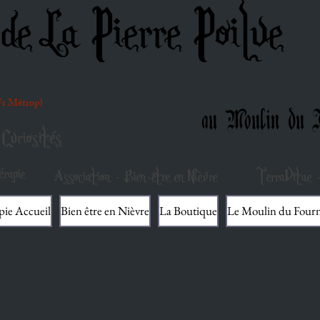
de La Pierre Poilue
(Fr Métrop)
au Moulin du F
Curiosités
rapie
Association - Bien-être en Nièvre
TerraVitae -
pie Accueil
Bien être en Nièvre
La Boutique
Le Moulin du Four