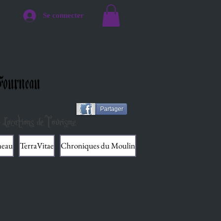
Se connecter
ourneau
Partager
 Locations de Tourisme
neau
TerraVitae
Chroniques du Moulin