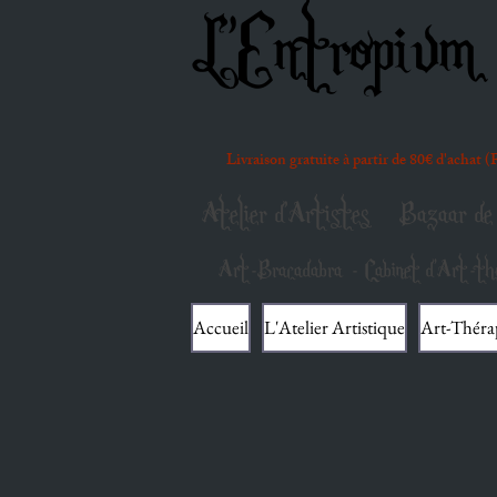
L'Entropium 
Livraison gratuite à partir de 80€ d'achat 
Atelier d'Artistes
Bazaar de 
Art-Bracadabra - Cabinet d'Art-thé
Accueil
L'Atelier Artistique
Art-Théra