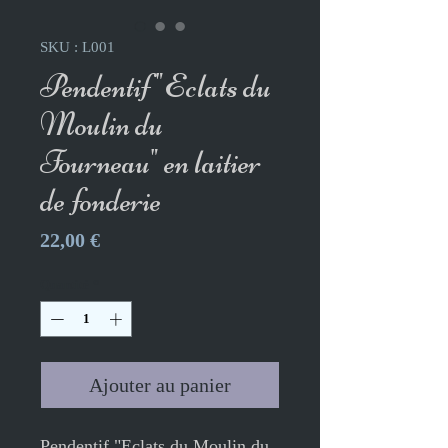
SKU : L001
Pendentif "Eclats du
Moulin du
Fourneau" en laitier
de fonderie
Prix
22,00 €
Quantité
*
Ajouter au panier
Pendentif "Eclats du Moulin du