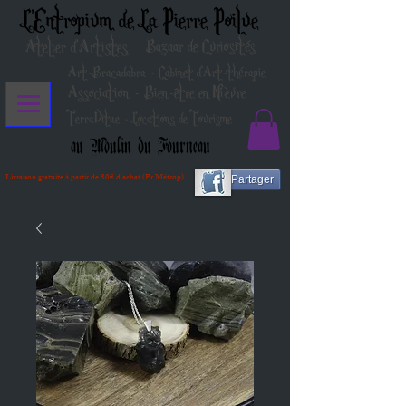
L'Entropium de La Pierre Poilue
Atelier d'Artistes
Bazaar de Curiosités
Art-Bracadabra - Cabinet d'Art-thérapie
Association - Bien-être en Nièvre
TerraVitae - Locations de Tourisme
au Moulin du Fourneau
Livraison gratuite à partir de 80€ d'achat (Fr Métrop)
Partager