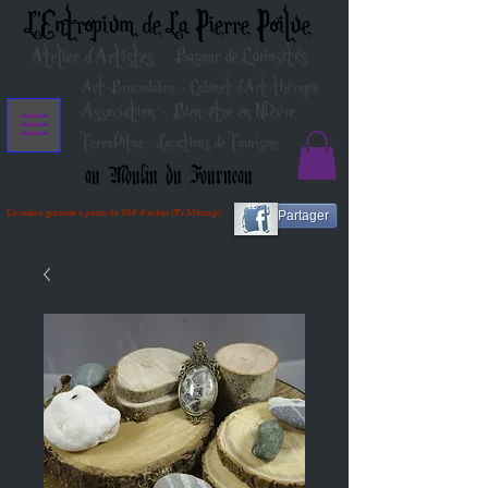
L'Entropium de La Pierre Poilue
Atelier d'Artistes
Bazaar de Curiosités
Art-Bracadabra - Cabinet d'Art-thérapie
Association - Bien-être en Nièvre
TerraVitae - Locations de Tourisme
au Moulin du Fourneau
Livraison gratuite à partir de 80€ d'achat (Fr Métrop)
Partager