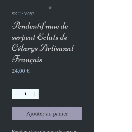
SKU : V082
Pendentif mue de
serpent Eclats de
Célarys Artisanat
Français
Prix
24,00 €
Quantité
*
Ajouter au panier
Pendentif ovale mue de serpent