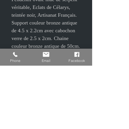
véritable, Eclats de Célarys,
teintée noir, Artisanat Français.
Support couleur bronze antique
de 4.5 x 2.2cm avec cabochon
verre de 2.5 x 2cm. Chaine
couleur bronze antique de 50cm.
Découvrez Les Éclats de Célarys
Phone
Email
Facebook
: bijoux uniques faits main à
Prémery. Chaque pièce (bague,
bracelet, pendentif, boucle
d'oreille) est créée à partir de
mue de serpent teintée et
recouverte d'un cabochon de
verre. Portez un fragment de
nature transformé en art.