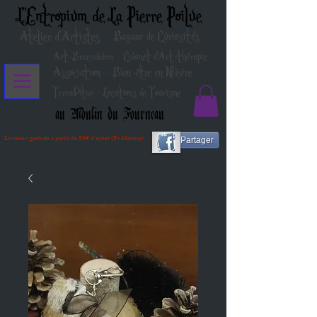
L'Entropium de La Pierre Poilue
Atelier d'Artistes
Bazaar de Curiosités
Art-Bracadabra - Cabinet d'Art-thérapie
Association - Bien-être en Nièvre
TerraVitae - Locations de Tourisme
au Moulin du Fourneau
Livraison gratuite à partir de 80€ d'achat (Fr Métrop)
Partager