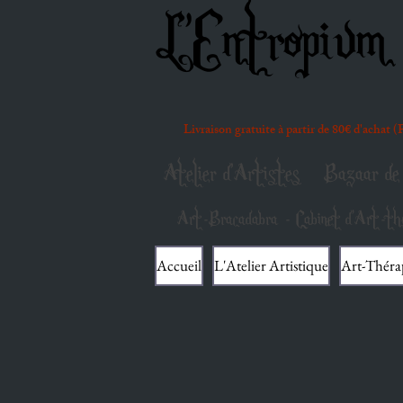
L'Entropium 
Livraison gratuite à partir de 80€ d'achat 
Atelier d'Artistes
Bazaar de 
Art-Bracadabra - Cabinet d'Art-thé
Accueil
L'Atelier Artistique
Art-Théra