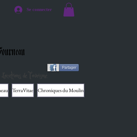
Se connecter
ourneau
Partager
 Locations de Tourisme
neau
TerraVitae
Chroniques du Moulin