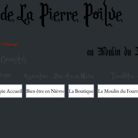
de La Pierre Poilue
(Fr Métrop)
au Moulin du F
Curiosités
rapie
Association - Bien-être en Nièvre
TerraVitae -
pie Accueil
Bien être en Nièvre
La Boutique
Le Moulin du Four