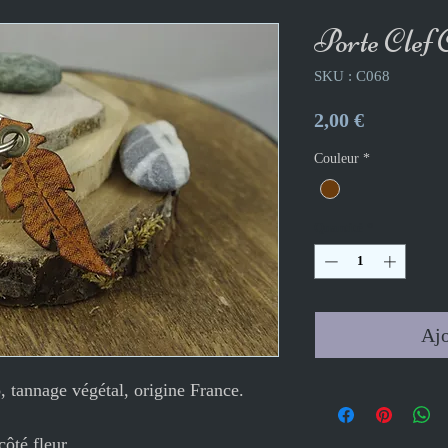
Porte Clef
SKU : C068
Prix
2,00 €
Couleur
*
Quantité
*
Ajo
, tannage végétal, origine France.
côté fleur.