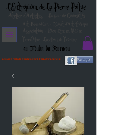
L'Entropium de La Pierre Poilue
Atelier d'Artistes
Bazaar de Curiosités
Art-Bracadabra - Cabinet d'Art-thérapie
Association - Bien-être en Nièvre
TerraVitae - Locations de Tourisme
au Moulin du Fourneau
Livraison gratuite à partir de 80€ d'achat (Fr Métrop)
Partager