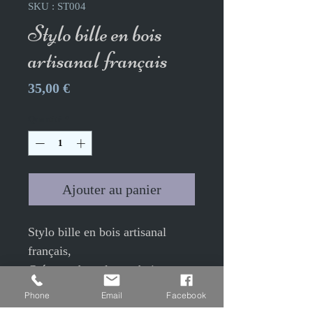
SKU : ST004
Stylo bille en bois
artisanal français
Prix
35,00 €
Quantité
*
Ajouter au panier
Stylo bille en bois artisanal
français,
Créateur de stylos en bois
fabriqués artisanalement en
Phone
Email
Facebook
France dans notre atelier par