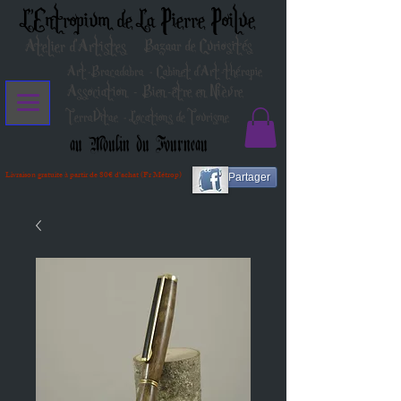
L'Entropium de La Pierre Poilue
Atelier d'Artistes
Bazaar de Curiosités
Art-Bracadabra - Cabinet d'Art-thérapie
Association - Bien-être en Nièvre
TerraVitae - Locations de Tourisme
au Moulin du Fourneau
Livraison gratuite à partir de 80€ d'achat (Fr Métrop)
Partager