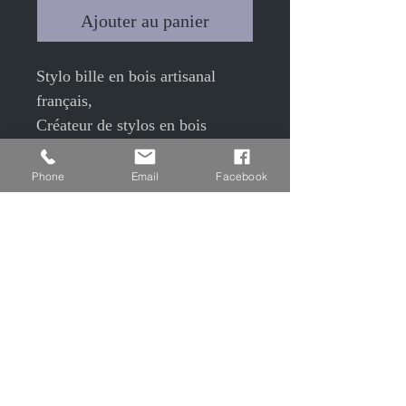
Ajouter au panier
Stylo bille en bois artisanal
français,
Créateur de stylos en bois
fabriqués artisanalement en
France dans notre atelier par
Phone
Email
Facebook
tournage sur bois.
Essence bois: Orme naturel aux
superbes reflets,
mécanisme (bague, barrettes...)
plaqué or
encre noire changeable