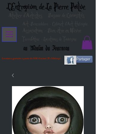
L'Entropium de La Pierre Poilue
Atelier d'Artistes
Bazaar de Curiosités
Art-Bracadabra - Cabinet d'Art-thérapie
Association - Bien-être en Nièvre
TerraVitae - Locations de Tourisme
au Moulin du Fourneau
Livraison gratuite à partir de 80€ d'achat (Fr Métrop)
Partager