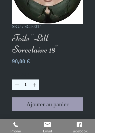
SKU : SCT0014
Toile "Lill'
Sorcelaine 18"
Prix
90,00 €
Quantité
*
Ajouter au panier
Toile "Lill' Sorcelaine XVIII"-
Les Poupées de Sorcelaine
Phone
Email
Facebook