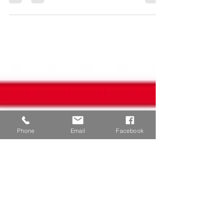
Causes et Conseils aux Parents. L'entrée à la maternelle
est une étape majeure, et il est normal qu'elle génère du
stress chez les enfants. Cette anxiété peut se manifester
de diverses manières. Heureusement, vous pouvez
l'aider à s'adapter à cette grande nouveauté.
Phone
Email
Facebook