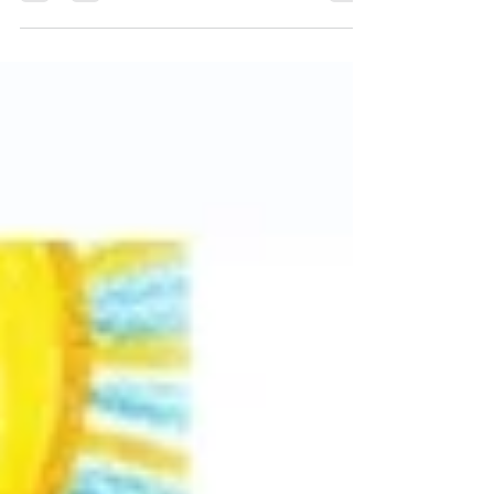
d'être une simple activité de loisir, elle permet aux
participants d'exprimer leurs émotions, de libérer leurs
conflits et tensions intérieurs, et d'amorcer un mieux-
être, sans nécessiter de verbalisation ou de connaissance
et talent artistique. L'objectif n'est pas l'œuvre finale,
mais le processus de transformation