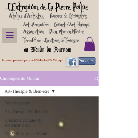
L'Entropium de La Pierre Poilue
Atelier d'Artistes
Bazaar de Curiosités
Art-Bracadabra - Cabinet d'Art-thérapie
Association - Bien-être en Nièvre
TerraVitae - Locations de Tourisme
au Moulin du Fourneau
Livraison gratuite à partir de 80€ d'achat (Fr Métrop)
Partager
Chroniques du Moulin
Art-Thérapie & Bien-être
Tous nos posts
Art-Thérapie & Bien-être
Créations Uniques &
Artisanat d'Art
Vie & Histoire du Moulin